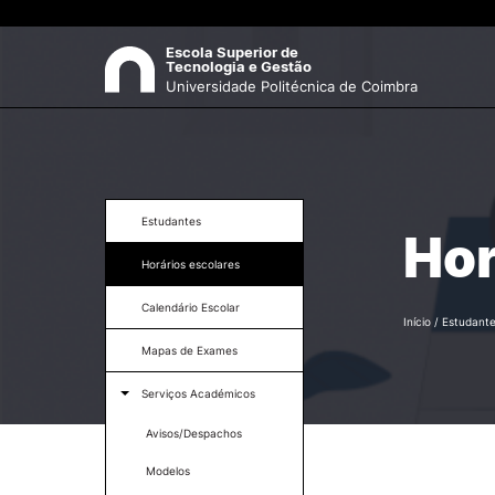
Escola Superior de 

Tecnologia e Gestão
Universidade Politécnica de Coimbra
ESCOLA
Pes
Apresentação
Estudantes
Hor
Horário de Funcionamento
Horários escolares
Missão e Visão
Órgãos
Calendário Escolar
Organograma
Início
/
Estudant
Documentos
Mapas de Exames
U-Multirank
Recursos Humanos
Serviços Académicos
Contactos
Avisos/Despachos
Modelos