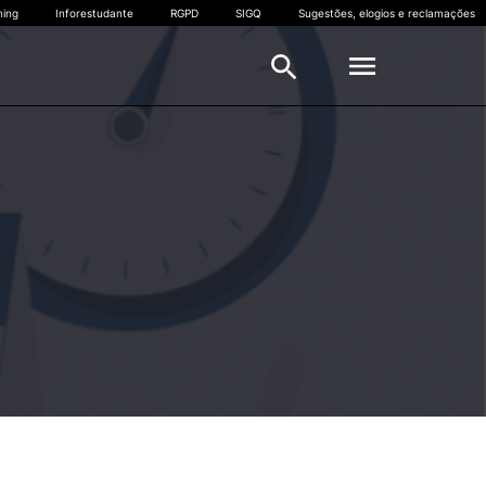
ning
Inforestudante
RGPD
SIGQ
Sugestões, elogios e reclamações
ESTUDANTES
Horários escolares
s
Calendário Escolar
Mapas de Exames
ção
Serviços Académicos
Trilhos
FAQS – ESTGOH
Apoio ao Estudante
Mobilidade Internacional –
Erasmus
Empreendedorismo
Provedoria do Estudante do IPC
Voluntariado IPC