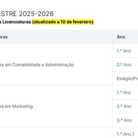
ESTRE 2025-2026
s Licenciaturas
(atualizado a 10 de fevereiro)
GABINETE DE
INTERNACIONAL
INFORMÁTICA
uras
Ano
ia do
de
1.º Ano
Rede Wireless – Eduroam
Configurações E-mail
ura em Contabilidade e Administração
2.º Ano
Configurar impressoras
Estágio/Pr
1.º Ano
ormativa
Outros
viços
ura em Marketing
2.º Ano
ade
rio
3.º Ano
Pesquisar
1
.º Ano_1