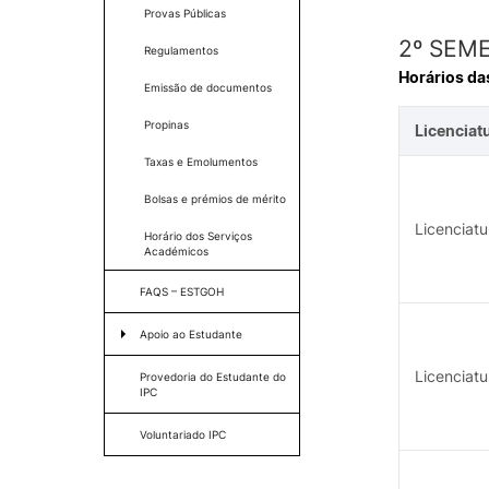
Provas Públicas
2º SEM
Regulamentos
Horários da
Emissão de documentos
COMUNIDADE
Propinas
Licenciat
Atribuição de Prémios no D
Taxas e Emolumentos
Politécnico de Coimbra | 9 
julho
Bolsas e prémios de mérito
Processos Eleitorais
Licenciat
Horário dos Serviços
Bolsa de alojamento para
Académicos
proprietários de imóveis
Serviços ao Exterior
FAQS – ESTGOH
Momentos Especiais
Testemunhos
Apoio ao Estudante
Oferta f
Protocolos/ Parcerias / Ser
Programa + Superior
Licenciat
disponíveis para a comunid
Provedoria do Estudante do
da ESTGOH
IPC
Serviços de Ação Social
IPC no Projeto Fundo Solidá
Voluntariado IPC
Gabinete de Apoio ao
Estudante