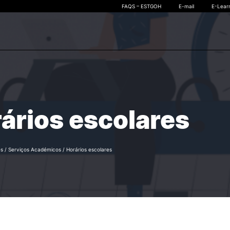
FAQS – ESTGOH
E-mail
E-Lear
CURSOS
CANDIDATURAS
quisa
Cursos Técnicos Superiores
Candidato a CTeSP
Profissionais (CTeSP)
ários escolares
Candidato a Licenciatura
Licenciaturas
Candidato a Mestrados
Mestrados
Candidato a Pós-Gradua
Pós-graduações
Candidato a Unidades
es
/
Serviços Académicos
/
Horários escolares
Microcredenciações
Curriculares Isoladas
Candidato a
Microcredenciações