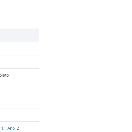
Gabinete de Informática
ojeto
1.º Ano_2