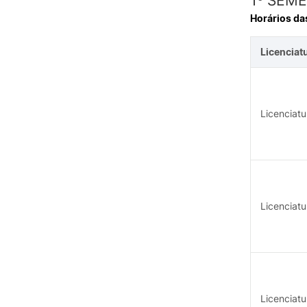
1º SEM
Horários da
Licenciat
Licenciat
Licenciat
Licenciat