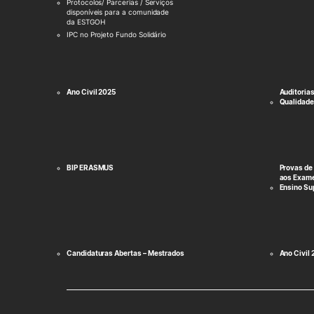
Protocolos/ Parcerias / Serviços
disponíveis para a comunidade
da ESTGOH
IPC no Projeto Fundo Solidário
Ano Civil 2025
Auditoria
Qualidade
BIP ERASMUS
Provas de
aos Exame
Ensino Su
Candidaturas Abertas – Mestrados
Ano Civil