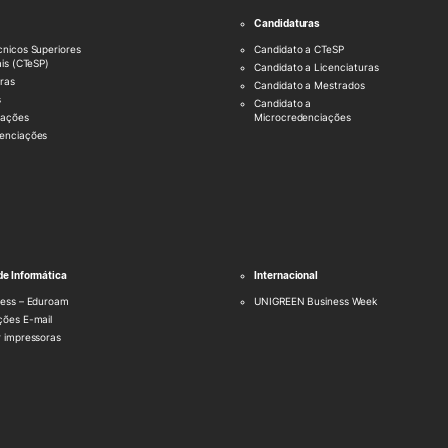
Candidaturas
cnicos Superiores
Candidato a CTeSP
ais (CTeSP)
Candidato a Licenciaturas
ras
Candidato a Mestrados
s
Candidato a
uações
Microcredenciações
enciações
de Informática
Internacional
less – Eduroam
UNIGREEN Business Week
ções E-mail
r impressoras