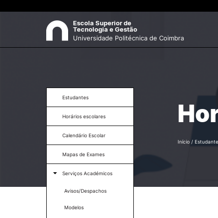
Escola Superior de 

Tecnologia e Gestão
Universidade Politécnica de Coimbra
ESCOLA
Pes
Apresentação
Estudantes
Hor
Horário de Funcionamento
Horários escolares
Missão e Visão
Órgãos
Calendário Escolar
Organograma
Início
/
Estudant
Documentos
Mapas de Exames
U-Multirank
Recursos Humanos
Serviços Académicos
Contactos
Avisos/Despachos
Modelos