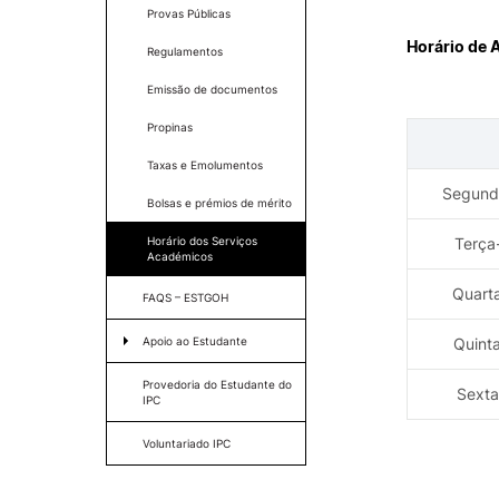
Oferta f
Provas Públicas
Horário de 
Regulamentos
Emissão de documentos
COMUNIDADE
Propinas
Atribuição de Prémios no D
Taxas e Emolumentos
Politécnico de Coimbra | 9 
Segunda
julho
Bolsas e prémios de mérito
Processos Eleitorais
Horário dos Serviços
Terça-
Bolsa de alojamento para
Académicos
proprietários de imóveis
Serviços ao Exterior
Quarta
FAQS – ESTGOH
Momentos Especiais
Testemunhos
Apoio ao Estudante
Quinta
Protocolos/ Parcerias / Ser
Programa + Superior
disponíveis para a comunid
Provedoria do Estudante do
Sexta
da ESTGOH
IPC
Serviços de Ação Social
IPC no Projeto Fundo Solidá
Voluntariado IPC
Gabinete de Apoio ao
Estudante