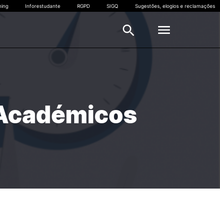
ning
Inforestudante
RGPD
SIGQ
Sugestões, elogios e reclamações
ESTUDANTES
Horários escolares
 Académicos
s
Calendário Escolar
Mapas de Exames
ção
Serviços Académicos
Trilhos
FAQS – ESTGOH
Apoio ao Estudante
Mobilidade Internacional –
Erasmus
Empreendedorismo
Provedoria do Estudante do IPC
Voluntariado IPC