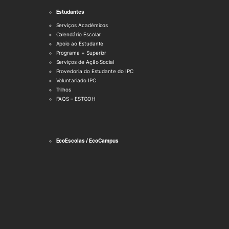
Estudantes
Serviços Académicos
Calendário Escolar
Apoio ao Estudante
Programa + Superior
Serviços de Ação Social
Provedoria do Estudante do IPC
Voluntariado IPC
Trilhos
FAQS – ESTGOH
EcoEscolas / EcoCampus