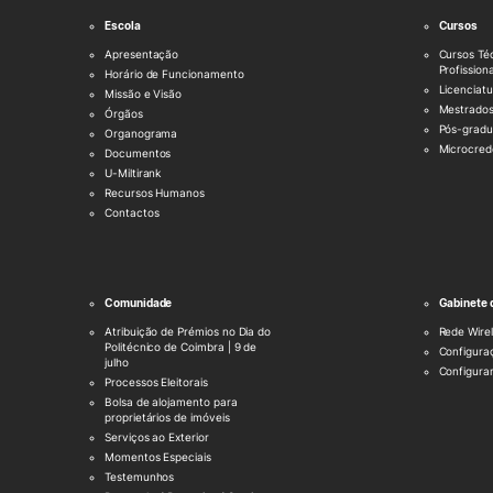
Escola
Cursos
Apresentação
Cursos Té
Profission
Horário de Funcionamento
Licenciatu
Missão e Visão
Mestrado
Órgãos
Pós-grad
Organograma
Microcred
Documentos
U-Miltirank
Recursos Humanos
Contactos
Comunidade
Gabinete 
Atribuição de Prémios no Dia do
Rede Wire
Politécnico de Coimbra | 9 de
Configura
julho
Configura
Processos Eleitorais
Bolsa de alojamento para
proprietários de imóveis
Serviços ao Exterior
Momentos Especiais
Testemunhos