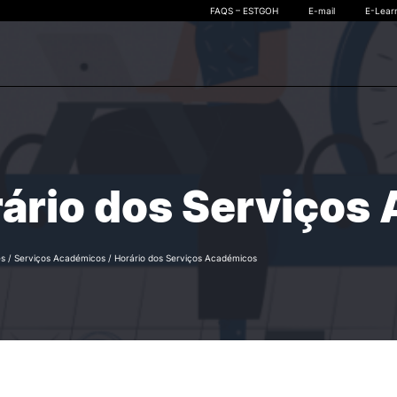
FAQS – ESTGOH
E-mail
E-Lear
CURSOS
CANDIDATURAS
quisa
Cursos Técnicos Superiores
Candidato a CTeSP
Profissionais (CTeSP)
ário dos Serviços
Candidato a Licenciatura
Licenciaturas
Candidato a Mestrados
Mestrados
Candidato a Pós-Gradua
Pós-graduações
Candidato a Unidades
es
/
Serviços Académicos
/
Horário dos Serviços Académicos
Microcredenciações
Curriculares Isoladas
Candidato a
Microcredenciações