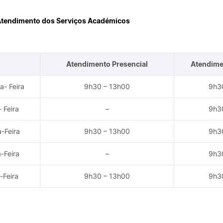
ormativa
Outros
Atendimento dos Serviços Académicos
Pesquisar
GABINETE DE
INTERNACIONAL
INFORMÁTICA
Atendimento Presencial
Atendime
ia do
de
Rede Wireless – Eduroam
- Feira
9h30 – 13h00
9h3
Configurações E-mail
Configurar impressoras
 Feira
–
9h3
-Feira
9h30 – 13h00
9h3
-Feira
–
9h3
viços
ade
-Feira
9h30 – 13h00
9h3
rio