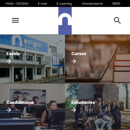
FAQS – ESTGOH
E-mail
E-Learning
Inforestudante
RGPD
SIGQ
Sugestões, elogios e reclamações
Escola
Pesquisa
Escola
Cursos
Cursos
Oferta formativa
Outros
Candidaturas
Estudantes
Pesquisar
Candidaturas
Estudantes
Comunidade
Gabinete de Informática