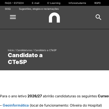
FAQS – ESTGOH
E-mail
E-Learning
Inforestudante
RGPD
SIGQ
Sugestões, elogios e reclamações
Escola
Pesquisa
Cursos
Início
/
Candidaturas
/
Candidato a CTeSP
Candidato a
Oferta formativa
CTeSP
Candidaturas
Estudantes
Comunidade
Para o ano letivo
2026/27
abrirão candidaturas os seguintes
Cursos
Gabinete de Informática
–
Geoinformática
(local de funcionamento: Oliveira do Hospital)