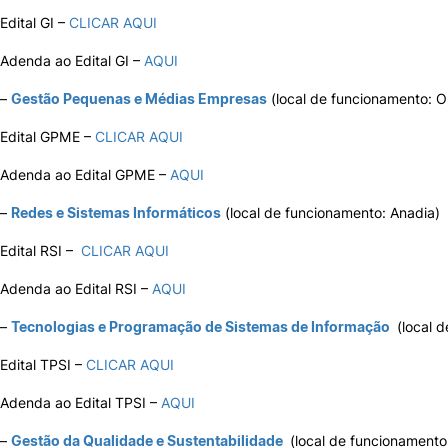
Edital GI –
CLICAR AQUI
Internacional
Adenda ao Edital GI –
AQUI
–
Gestão Pequenas e Médias Empresas
(local de funcionamento: Ol
Edital GPME –
CLICAR AQUI
Sugestões, elogios e reclamações
Adenda ao Edital GPME –
AQUI
©2026 Instituto Politécnico de Coimbra. Todos os direitos reservados.
–
Redes e Sistemas Informáticos
(local de funcionamento: Anadia)
Edital RSI –
CLICAR AQUI
Adenda ao Edital RSI –
AQUI
–
Tecnologias e Programação de Sistemas de Informação
(local d
Edital TPSI –
CLICAR AQUI
Adenda ao Edital TPSI –
AQUI
–
Gestão da Qualidade e Sustentabilidade
(local de funcionamento