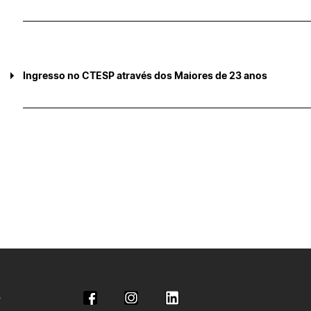
Ingresso no CTESP através dos Maiores de 23 anos
Calendário das provas de avaliação de capacidade para freq
MAIORES DE 23:
Ações
Constituição do Júri (a enviar pelas UOE ao DGA/SC para
homologação)
Afixação dos conteúdos sobre os quais incidem as provas
Inscrição para realização das provas
Afixação das pautas de inscritos