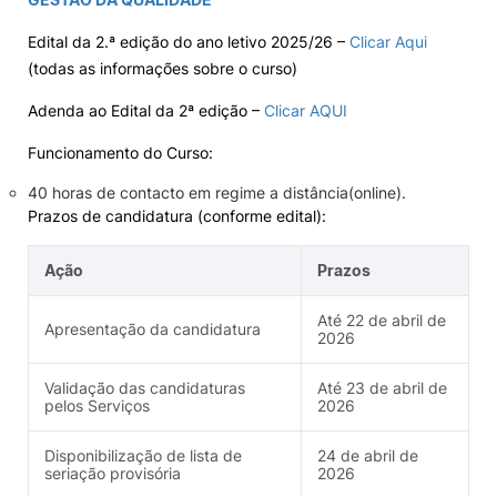
Internacional
Edital da 2.ª edição do ano letivo 2025/26 –
Clicar Aqui
(todas as informações sobre o curso)
Adenda ao Edital da 2ª edição –
Clicar AQUI
Funcionamento do Curso:
Sugestões, elogios e reclamações
40 horas de contacto em regime a distância(online).
Prazos de candidatura (conforme edital):
©2026 Instituto Politécnico de Coimbra. Todos os direitos reservados.
Ação
Prazos
Até 22 de abril de
Apresentação da candidatura
2026
Validação das candidaturas
Até 23 de abril de
pelos Serviços
2026
Disponibilização de lista de
24 de abril de
seriação provisória
2026