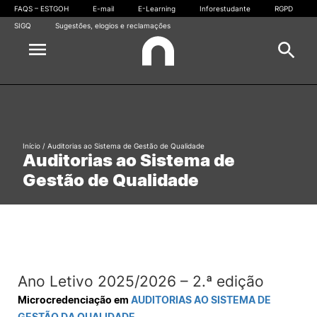
FAQS – ESTGOH
E-mail
E-Learning
Inforestudante
RGPD
SIGQ
Sugestões, elogios e reclamações
Escola
Pesquisa
Cursos
Início
/
Auditorias ao Sistema de Gestão de Qualidade
Auditorias ao Sistema de
Oferta formativa
Outros
Gestão de Qualidade
Candidaturas
Estudantes
Pesquisar
Comunidade
Ano Letivo 2025/2026 – 2.ª edição
Microcredenciação em
AUDITORIAS AO SISTEMA DE
Gabinete de Informática
GESTÃO DA QUALIDADE