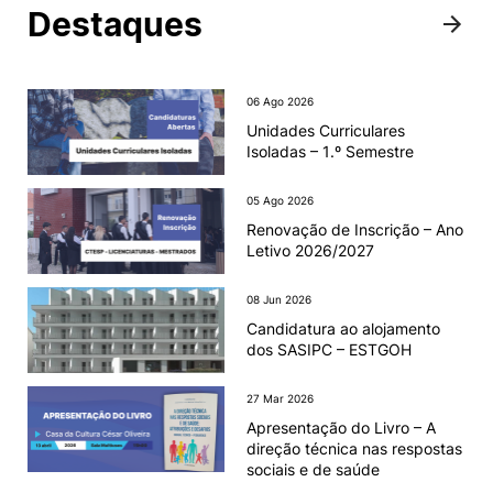
Destaques
Internacional
06 Ago 2026
Unidades Curriculares
Isoladas – 1.º Semestre
Sugestões, elogios e reclamações
05 Ago 2026
©2026 Instituto Politécnico de Coimbra. Todos os direitos reservados.
Renovação de Inscrição – Ano
Letivo 2026/2027
08 Jun 2026
Candidatura ao alojamento
dos SASIPC – ESTGOH
27 Mar 2026
Apresentação do Livro – A
direção técnica nas respostas
sociais e de saúde