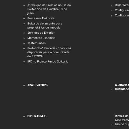
Atribuição de Prémios no Dia do
Rede Wire
Politécnico de Coimbra | 9 de
Configura
julho
Configura
Processos Eleitorais
Bolsa de alojamento para
proprietários de imóveis
Serviços ao Exterior
Momentos Especiais
Testemunhos
Protocolos/ Parcerias / Serviços
disponíveis para a comunidade
da ESTGOH
IPC no Projeto Fundo Solidário
Ano Civil 2025
Auditoria
Qualidade
BIP ERASMUS
Provas de
aos Exame
Ensino Su