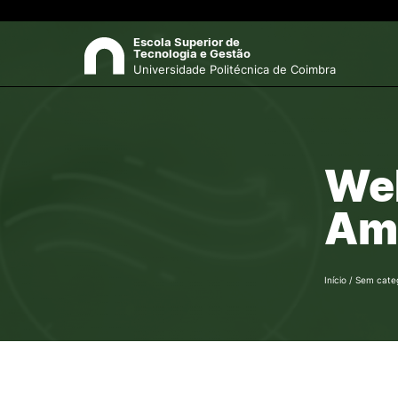
Escola Superior de 

Tecnologia e Gestão
Universidade Politécnica de Coimbra
ESCOLA
Pes
Web
Apresentação
Horário de Funcionamento
Amb
Missão e Visão
Órgãos
Organograma
Documentos
Início
/
Sem cate
U-Multirank
Recursos Humanos
Contactos