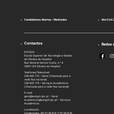
Candidaturas Abertas – Mestrados
Ano Civil
Contactos
Redes 
ESTGOH
Escola Superior de Tecnologia e Gestão
de Oliveira do Hospital
Rua General Santos Costa, n.º 4
3400-124 Oliveira do Hospital
Telefones/Telemóvel:
238 605 170 – Geral (
Chamada para a
rede fixa nacional
)
238 605 176 – Serviços Académicos
(
Chamada para a rede fixa nacional
)
E-mail:
geral@estgoh.ipc.pt – Geral
academicos@estgoh.ipc.pt – Serviços
Académicos
Localização:
Cordenadas: 40°21’39.8″N 7°51’39.9″W