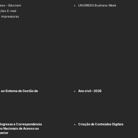
less – Eduroam
UNIGREEN Business Week
ções E-mail
r impressoras
s ao Sistema de Gestão de
Ano civil – 2026
 Ingresso e Correspondência
Criação de Conteúdos Digitais
s Nacionais de Acesso ao
perior