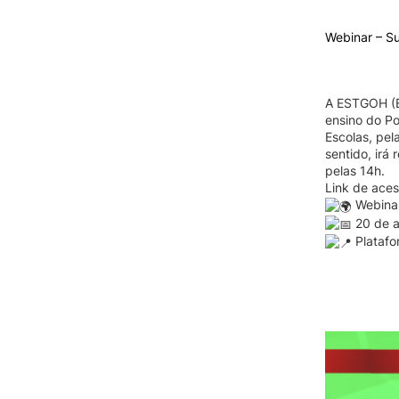
Webinar – Su
Oferta f
COMUNIDADE
A ESTGOH (Es
ensino do Po
Atribuição de Prémios no D
Escolas, pel
Politécnico de Coimbra | 9 
sentido, irá
julho
pelas 14h.
Processos Eleitorais
Link de ace
Bolsa de alojamento para
Webinar
proprietários de imóveis
20 de a
Serviços ao Exterior
Platafo
Momentos Especiais
Testemunhos
Protocolos/ Parcerias / Ser
disponíveis para a comunid
da ESTGOH
IPC no Projeto Fundo Solidá