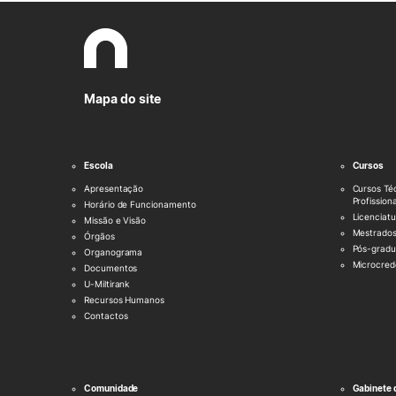
Mapa do site
Escola
Cursos
Apresentação
Cursos Té
Profission
Horário de Funcionamento
Licenciatu
Missão e Visão
Mestrado
Órgãos
Pós-grad
Organograma
Microcred
Documentos
U-Miltirank
Recursos Humanos
Contactos
Comunidade
Gabinete 