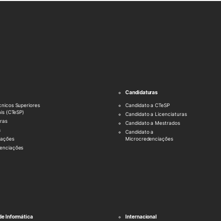
Candidaturas
cnicos Superiores
Candidato a CTeSP
ais (CTeSP)
Candidato a Licenciaturas
ras
Candidato a Mestrados
s
Candidato a
uações
Microcredenciações
enciações
de Informática
Internacional