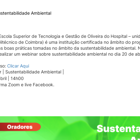
stentabilidade Ambiental
ormativa
Outros
GABINETE DE
INTERNACIONAL
cola Superior de Tecnologia e Gestão de Oliveira do Hospital – un
INFORMÁTICA
litécnico de Coimbra) é uma instituição certificada no âmbito do pr
ia do
Pesquisar
as boas práticas tomadas no âmbito da sustentabilidade ambiental. 
de
Rede Wireless – Eduroam
 realizar um webinar sobre sustentabilidade ambiental no dia 20 de ab
Configurações E-mail
sso:
Clicar Aqui
Configurar impressoras
 | Sustentabilidade Ambiental |
bril | 14h00
rma Zoom e live Facebook.
viços
ade
rio