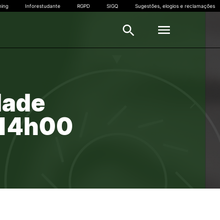
ning
Inforestudante
RGPD
SIGQ
Sugestões, elogios e reclamações
ESTUDANTES
dade
Horários escolares
s
Calendário Escolar
– 14h00
Mapas de Exames
ção
Serviços Académicos
Trilhos
FAQS – ESTGOH
Apoio ao Estudante
Mobilidade Internacional –
Erasmus
Empreendedorismo
Provedoria do Estudante do IPC
Voluntariado IPC