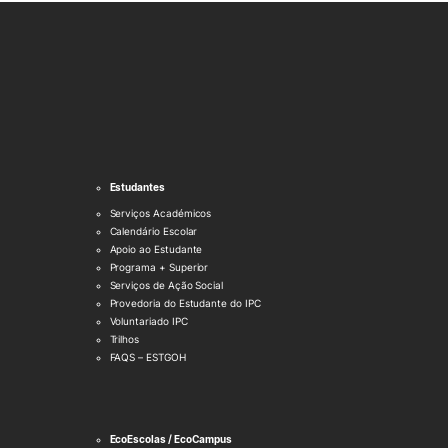
Estudantes
Serviços Académicos
Calendário Escolar
Apoio ao Estudante
Programa + Superior
Serviços de Ação Social
Provedoria do Estudante do IPC
Voluntariado IPC
Trilhos
FAQS – ESTGOH
EcoEscolas / EcoCampus