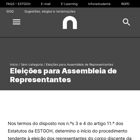
FAQS – ESTGOH
E-mail
E-Learning
Inforestudante
RGPD
SIGQ
Sugestões, elogios e reclamações
Escola
Pesquisa
Cursos
Início
/
Sem categoria
/
Eleições para Assembleia de Representantes
Eleições para Assembleia de
Oferta formativa
Outros
Representantes
Candidaturas
Estudantes
Pesquisar
Comunidade
Nos termos do disposto nos n.ºs 3 e 4 do artigo 11.º dos
Estatutos da ESTGOH, determino o início do procedimento
Gabinete de Informática
tendente à eleição dos representantes do corpo discente da