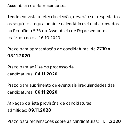
Assembleia de Representantes.
Internacional
Tendo em vista a referida eleição, deverão ser respeitados
os seguintes regulamento e calendário eleitoral aprovados
na Reunião n.º 26 da Assembleia de Representantes
realizada no dia 16.10.2020:
Prazo para apresentação de candidaturas: de
27.10 a
Sugestões, elogios e reclamações
03.11.2020
©2026 Instituto Politécnico de Coimbra. Todos os direitos reservados.
Prazo para análise do processo de
candidaturas:
04.11.2020
Prazo para suprimento de eventuais irregularidades das
candidaturas:
06.11.2020
Afixação da lista provisória de candidaturas
admitidas:
09.11.2020
Prazo para reclamações sobre as candidaturas:
11.11.2020