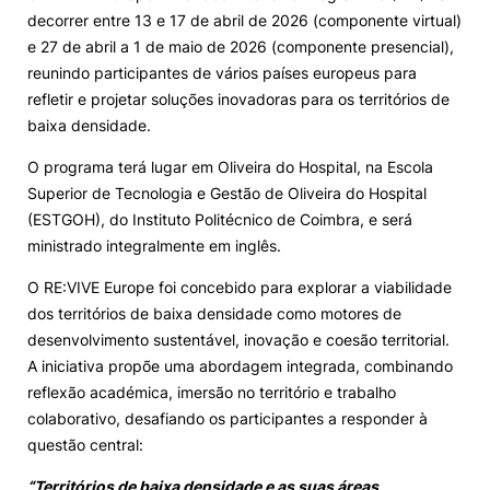
decorrer entre 13 e 17 de abril de 2026 (componente virtual)
Internacional
e 27 de abril a 1 de maio de 2026 (componente presencial),
reunindo participantes de vários países europeus para
refletir e projetar soluções inovadoras para os territórios de
baixa densidade.
O programa terá lugar em Oliveira do Hospital, na Escola
Sugestões, elogios e reclamações
Superior de Tecnologia e Gestão de Oliveira do Hospital
©2026 Instituto Politécnico de Coimbra. Todos os direitos reservados.
(ESTGOH), do Instituto Politécnico de Coimbra, e será
ministrado integralmente em inglês.
O RE:VIVE Europe foi concebido para explorar a viabilidade
dos territórios de baixa densidade como motores de
desenvolvimento sustentável, inovação e coesão territorial.
A iniciativa propõe uma abordagem integrada, combinando
reflexão académica, imersão no território e trabalho
colaborativo, desafiando os participantes a responder à
questão central:
“Territórios de baixa densidade e as suas áreas