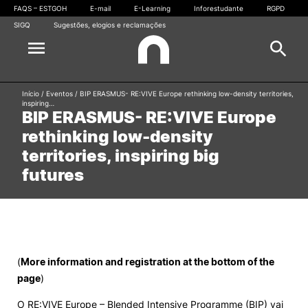
FAQS – ESTGOH
E-mail
E-Learning
Inforestudante
RGPD
SIGQ
Sugestões, elogios e reclamações
Início
/
Eventos
/
BIP ERASMUS- RE:VIVE Europe rethinking low-density territories,
Escola
inspiring…
Pesquisa
BIP ERASMUS- RE:VIVE Europe
rethinking low-density
Cursos
territories, inspiring big
Oferta formativa
Outros
futures
Candidaturas
Estudantes
Pesquisar
Comunidade
(
More information and registration at the bottom of the
page
)
Gabinete de Informática
O RE:VIVE Europe – Blended Intensive Programme (BIP) vai